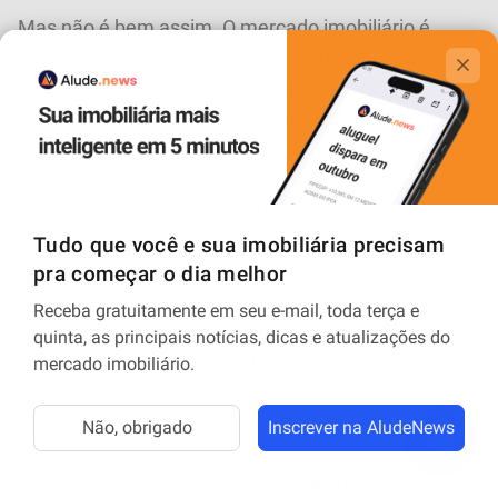
Mas não é bem assim. O mercado imobiliário é
cheio de oscilações e mudanças que acontecem
todo tempo. São novas leis, atualizações dos
índices de reajuste, novas estratégias de captação
etc.
Tudo isso muda a forma como você trabalha com o
seu público. Por isso é importante que você fique
sempre informado.
Compreendendo isso, nós aqui da Alude criamos a
AludeNews
,
nossa newsletter sobre o mercado
imobiliário
.
O que você precisa saber sobre ela?