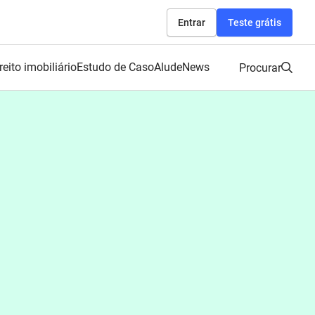
Entrar
Teste grátis
reito imobiliário
Estudo de Caso
AludeNews
Procurar