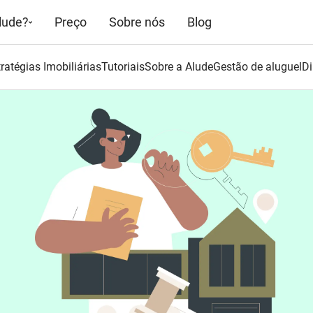
lude?
Preço
Sobre nós
Blog
ratégias Imobiliárias
Tutoriais
Sobre a Alude
Gestão de aluguel
Di