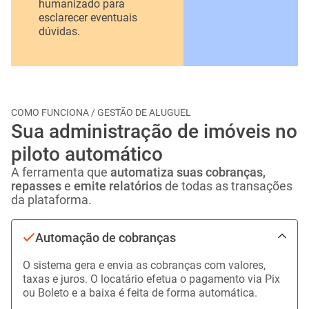
além de nosso time de
pagamentos à
atendimento
imobiliária.
humanizado para
esclarecer eventuais
dúvidas.
COMO FUNCIONA / GESTÃO DE ALUGUEL
Sua administração de imóveis no
piloto automático
A ferramenta que
automatiza
suas cobranças,
repasses
e
emite relatórios
de todas as transações
da plataforma.
Automação de cobranças
O sistema gera e envia as cobranças com valores,
taxas e juros. O locatário efetua o pagamento via Pix