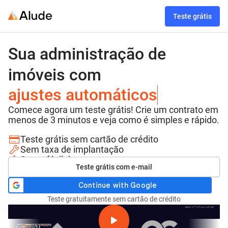
Teste grátis
Sua administração de
cobranças automáticas
imóveis com
repasses automáticos
ajustes automáticos
Comece agora um teste grátis! Crie um contrato em
relatórios das transações
menos de 3 minutos e veja como é simples e rápido.
Teste grátis sem cartão de crédito
Sem taxa de implantação
Super fácil de usar
Teste grátis com e-mail
Teste gratuitamente sem cartão de crédito
Se junte a mais de 20.000 imobiliárias