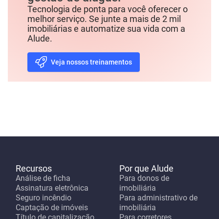
Tecnologia de ponta para você oferecer o
melhor serviço. Se junte a mais de 2 mil
imobiliárias e automatize sua vida com a
Alude.
Veja nossos treinamentos
Recursos
Por que Alude
Análise de ficha
Para donos de
Assinatura eletrônica
imobiliária
Seguro incêndio
Para administrativo de
Captação de imóveis
imobiliária
Título de capitalização
Para corretores