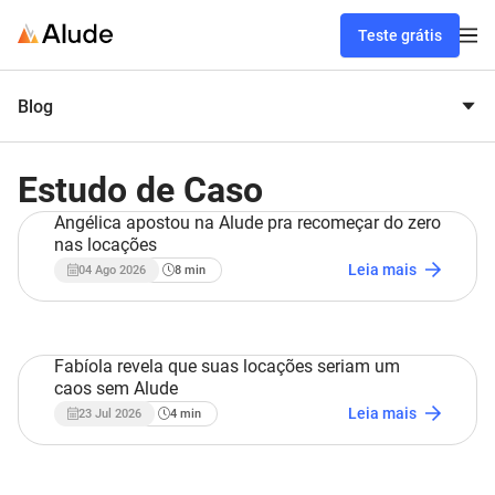
Teste grátis
Blog
Estudo de Caso
Angélica apostou na Alude pra recomeçar do zero
nas locações
Estudo de Caso
Leia mais
04 Ago 2026
8
min
Fabíola revela que suas locações seriam um
caos sem Alude
Estudo de Caso
Leia mais
23 Jul 2026
4
min