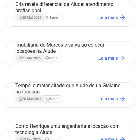
Cris revela diferencial da Alude: atendimento
profissional
Estudo de Caso
Leia mais
28 Mai 2026
5
min
Imobiliária de Marcos é salva ao colocar
locações na Alude
Estudo de Caso
Leia mais
27 Abr 2026
6
min
Tempo, o maior aliado que Alude deu a Gislaine
na locação
Estudo de Caso
Leia mais
20 Mar 2026
6
min
Como Henrique uniu engenharia e locação com
tecnologia Alude
Estudo de Caso
Leia mais
12 Fev 2026
4
min