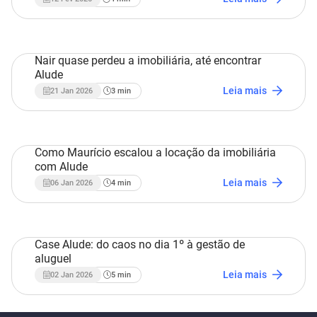
Nair quase perdeu a imobiliária, até encontrar
Alude
Estudo de Caso
Leia mais
21 Jan 2026
3
min
Como Maurício escalou a locação da imobiliária
com Alude
Estudo de Caso
Leia mais
06 Jan 2026
4
min
Case Alude: do caos no dia 1º à gestão de
aluguel
Estudo de Caso
Leia mais
02 Jan 2026
5
min