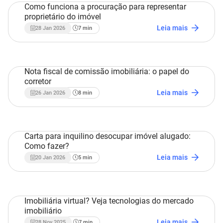
Como funciona a procuração para representar
proprietário do imóvel
Estratégias Imobiliárias
Leia mais
28 Jan 2026
7
min
Nota fiscal de comissão imobiliária: o papel do
corretor
Estratégias Imobiliárias
Leia mais
26 Jan 2026
8
min
Carta para inquilino desocupar imóvel alugado:
Como fazer?
Estratégias Imobiliárias
Leia mais
20 Jan 2026
5
min
Imobiliária virtual? Veja tecnologias do mercado
imobiliário
Estratégias Imobiliárias
Leia mais
28 Nov 2025
7
min